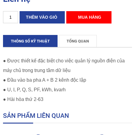
THÔNG SỐ KỸ THUẬT
TỔNG QUAN
● Được thiết kế đặc biệt cho việc quản lý nguồn điện của
máy chủ trong trung tâm dữ liệu
● Đầu vào ba pha A + B 2 kênh độc lập
● U, I, P, Q, S, PF, kWh, kvarh
● Hài hòa thứ 2-63
SẢN PHẨM LIÊN QUAN