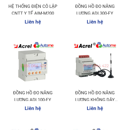
HỆ THỐNG ĐIỆN CÔ LẬP
ĐỒNG HỒ ĐO NĂNG
CNTT Y TẾ AIM-M200
LƯỢNG ADL300-EY
Liên hệ
Liên hệ
ĐỒNG HỒ ĐO NĂNG
ĐỒNG HỒ ĐO NĂNG
LƯỢNG ADL100-EY
LƯỢNG KHÔNG DÂY
ADW300
Liên hệ
Liên hệ