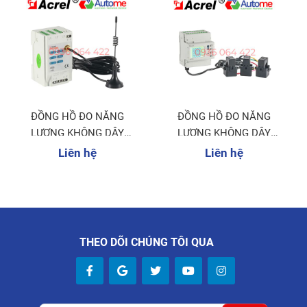
ĐỒNG HỒ ĐO NĂNG
ĐỒNG HỒ ĐO NĂNG
LƯỢNG KHÔNG DÂY
LƯỢNG KHÔNG DÂY
AEW100
ADW210
Liên hệ
Liên hệ
THEO DÕI CHÚNG TÔI QUA