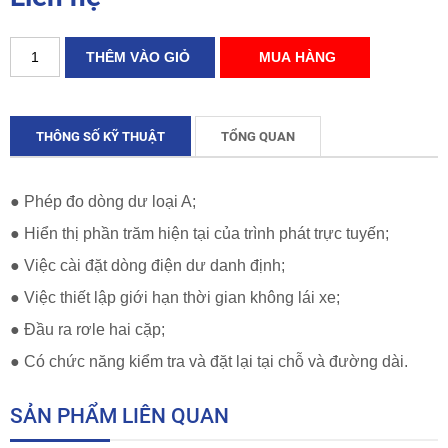
THÔNG SỐ KỸ THUẬT
TỔNG QUAN
● Phép đo dòng dư loại A;
● Hiển thị phần trăm hiện tại của trình phát trực tuyến;
● Việc cài đặt dòng điện dư danh định;
● Việc thiết lập giới hạn thời gian không lái xe;
● Đầu ra rơle hai cặp;
● Có chức năng kiểm tra và đặt lại tại chỗ và đường dài.
SẢN PHẨM LIÊN QUAN