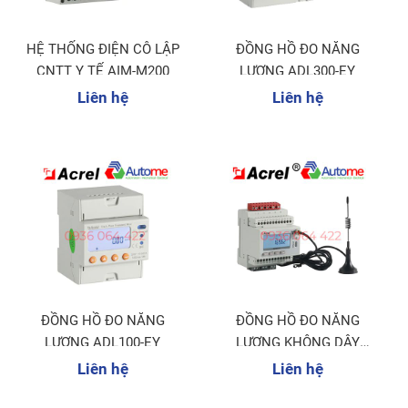
HỆ THỐNG ĐIỆN CÔ LẬP
ĐỒNG HỒ ĐO NĂNG
CNTT Y TẾ AIM-M200
LƯỢNG ADL300-EY
Liên hệ
Liên hệ
ĐỒNG HỒ ĐO NĂNG
ĐỒNG HỒ ĐO NĂNG
LƯỢNG ADL100-EY
LƯỢNG KHÔNG DÂY
ADW300
Liên hệ
Liên hệ