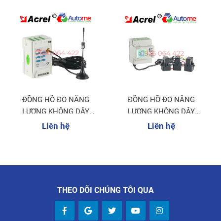
ĐỒNG HỒ ĐO NĂNG
ĐỒNG HỒ ĐO NĂNG
LƯỢNG KHÔNG DÂY
LƯỢNG KHÔNG DÂY
AEW100
ADW210
Liên hệ
Liên hệ
THEO DÕI CHÚNG TÔI QUA