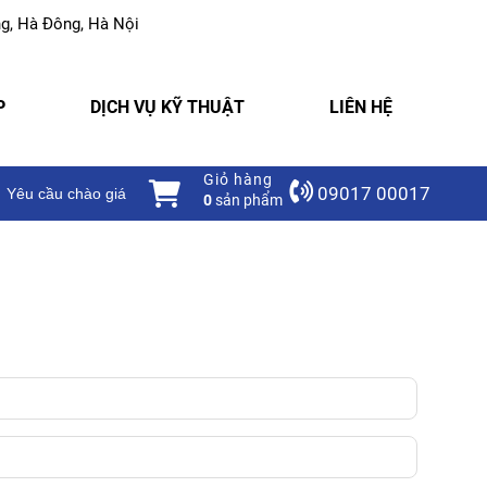
g, Hà Đông, Hà Nội
P
DỊCH VỤ KỸ THUẬT
LIÊN HỆ
Giỏ hàng
09017 00017
êu cầu chào giá
0
sản phẩm