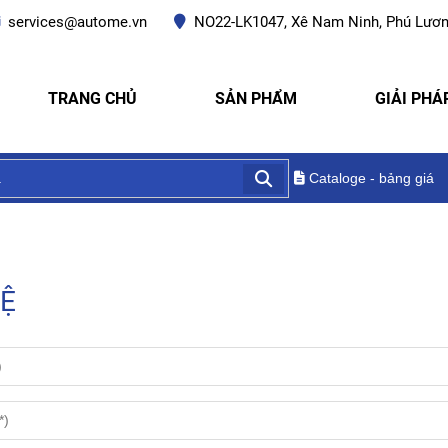
services@autome.vn
NO22-LK1047, Xê Nam Ninh, Phú Lươn
TRANG CHỦ
SẢN PHẨM
GIẢI PHÁ
Cataloge - bảng giá
Y
HỆ