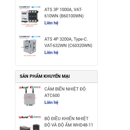
ATS 3P 1000A, VAT-
610WN (B60100WN)
Liên hệ
ATS 4P 3200A, Type-C.
VAT-632WN (C60320WN)
Liên hệ
SẢN PHẨM KHUYẾN MẠI
CẢM BIẾN NHIỆT ĐỘ
ATC600
Liên hệ
BỘ ĐIỀU KHIỂN NHIỆT
ĐỘ VÀ ĐỘ ẨM WHD48-11