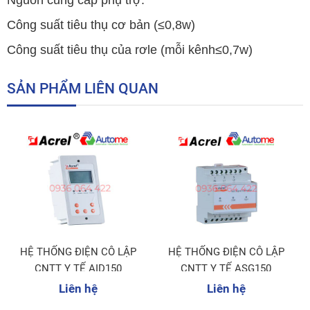
Nguồn cung cấp phụ trợ:
Công suất tiêu thụ cơ bản (≤0,8w)
Công suất tiêu thụ của rơle (mỗi kênh≤0,7w)
SẢN PHẨM LIÊN QUAN
HỆ THỐNG ĐIỆN CÔ LẬP
HỆ THỐNG ĐIỆN CÔ LẬP
CNTT Y TẾ AID150
CNTT Y TẾ ASG150
Liên hệ
Liên hệ