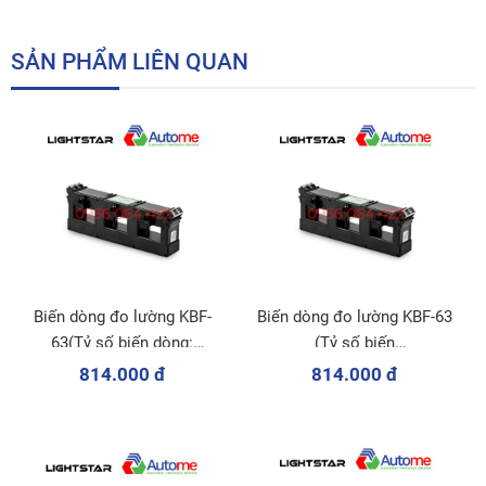
SẢN PHẨM LIÊN QUAN
Biến dòng đo lường KBF-
Biến dòng đo lường KBF-63
63(Tỷ số biến dòng:
(Tỷ số biến
300/5A)
dòng:400/5A;450/5A;500/5A;600
814.000 đ
814.000 đ