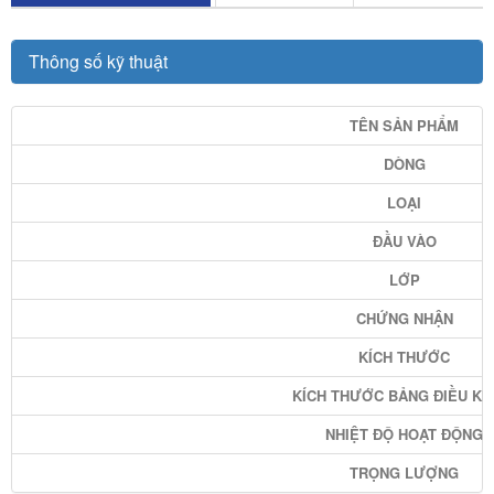
Thông số kỹ thuật
TÊN SẢN PHẨM
DÒNG
LOẠI
ĐẦU VÀO
LỚP
CHỨNG NHẬN
KÍCH THƯỚC
KÍCH THƯỚC BẢNG ĐIỀU KH
NHIỆT ĐỘ HOẠT ĐỘNG
TRỌNG LƯỢNG