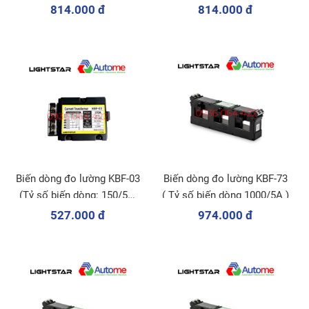
300/5A)
dòng:400/5A;450/5A;500/5A;600
814.000 đ
814.000 đ
Biến dòng đo lường KBF-03
Biến dòng đo lường KBF-73
(Tỷ số biến dòng: 150/5A;
( Tỷ số biến dòng 1000/5A )
200/5A)
527.000 đ
974.000 đ