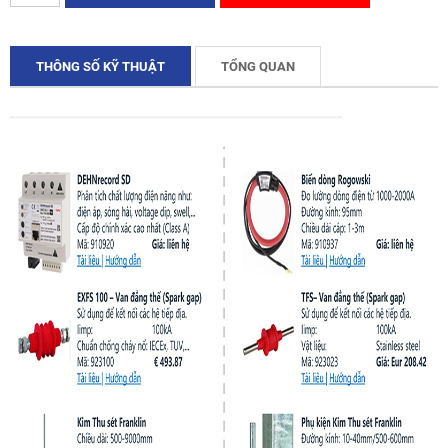
THÔNG SỐ KỸ THUẬT
TỔNG QUAN