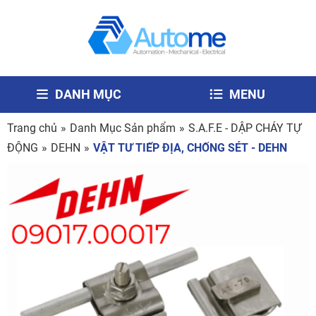
DANH MỤC
MENU
Trang chủ
»
Danh Mục Sản phẩm
»
S.A.F.E - DẬP CHÁY TỰ
ĐỘNG
»
DEHN
»
VẬT TƯ TIẾP ĐỊA, CHỐNG SÉT - DEHN