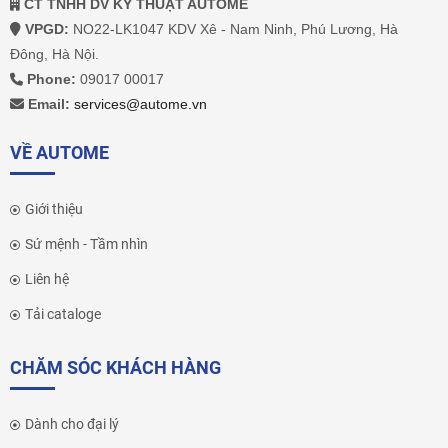
CT TNHH DV KỸ THUẬT AUTOME
VPGD:
NO22-LK1047 KDV Xê - Nam Ninh, Phú Lương, Hà
Đông, Hà Nội.
Phone:
09017 00017
Email:
services@autome.vn
VỀ AUTOME
Giới thiệu
Sứ mệnh - Tầm nhìn
Liên hệ
Tải cataloge
CHĂM SÓC KHÁCH HÀNG
Dành cho đại lý