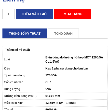
THÔNG SỐ KỸ THUẬT
TỔNG QUAN
Thông số kỹ thuật
Biến dòng đo lường hở/kẹp(MCT 1200/5A
Loại
CL.1 5VA)
Kiểu
Kẹp 1 pha sử dụng cho busbar
Tỷ số biến dòng
1200/5A
Cấp chính xác
CL.1
Dung lượng
5VA
Đường kính trong (WxH)
61x41 mm
Mức cách điện
1.15kV (4 kV ~ 1 phút)
Tần số
50/60 Hz