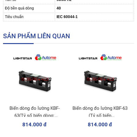
Độ bền quá dòng
40
Tiêu chuẩn
IEC 60044-1
SẢN PHẨM LIÊN QUAN
Biến dòng đo lường KBF-
Biến dòng đo lường KBF-63
63(Tỷ số biến dòng:
(Tỷ số biến
300/5A)
dòng:400/5A;450/5A;500/5A;600
814.000 đ
814.000 đ