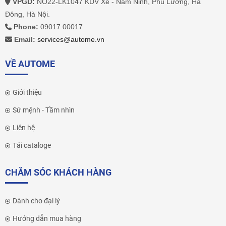
VPGD:
NO22-LK1047 KDV Xê - Nam Ninh, Phú Lương, Hà
Đông, Hà Nội.
Phone:
09017 00017
Email:
services@autome.vn
VỀ AUTOME
Giới thiệu
Sứ mệnh - Tầm nhìn
Liên hệ
Tải cataloge
CHĂM SÓC KHÁCH HÀNG
Dành cho đại lý
Hướng dẫn mua hàng